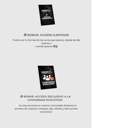
🎁​ BONUS: ACCESO ILIMITADO
Podrás ver tu formación las veces que quieras, desde donde
quieras y
cuando quieras 🌎​💻​
🎁​ BONUS: ACCESO EXCLUSIVO A LA
COMUNIDAD EVOLUTION
🫂
​ Acceso exclusivo a nuestra comunidad. Entérate el
primero de nuestros consejos, tips, ofertas y descuentos
exclusivos