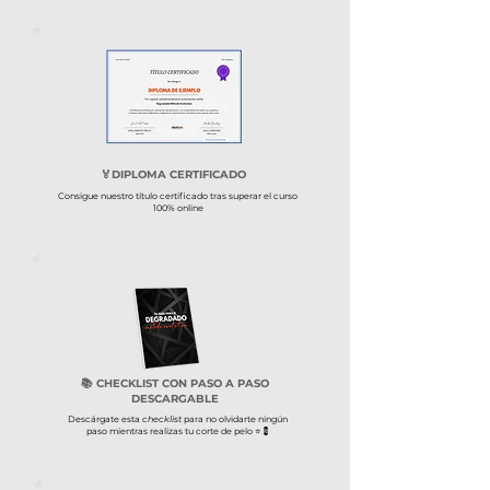
​🏅​DIPLOMA CERTIFICADO
Consigue nuestro título certificado tras superar el curso
100% online
📚 CHECKLIST CON PASO A PASO
DESCARGABLE
Descárgate esta
checklist
para no olvidarte ningún
paso mientras realizas tu corte de pelo ⭐​💈