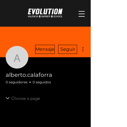
Más acciones
Mensaje
Seguir
alberto.calaforra
alberto.calaforra
0 seguidores
0 seguidos