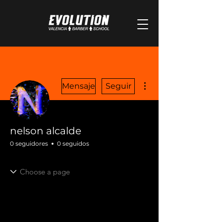
Más acciones
Mensaje
Seguir
nelson alcalde
0 seguidores
0 seguidos