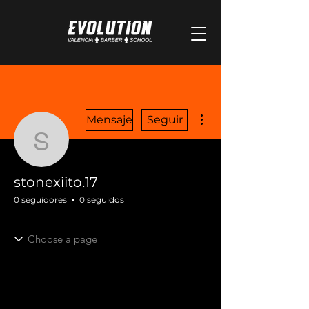
Más acciones
Mensaje
Seguir
stonexiito.17
stonexiito.17
0 seguidores
0 seguidos