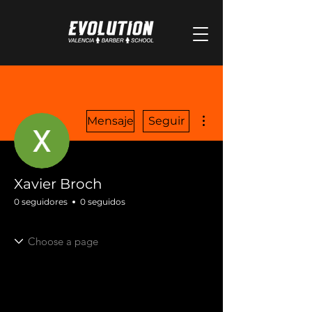
Más acciones
Mensaje
Seguir
Xavier Broch
0 seguidores
0 seguidos