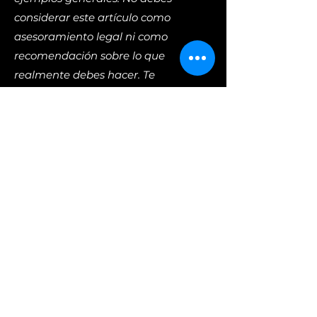
considerar este artículo como
asesoramiento legal ni como
recomendación sobre lo que
realmente debes hacer. Te
recomendamos que busques
asesoría legal para entender y
elaborar tus términos y condiciones.
Términos y
Política de privacidad
Condiciones