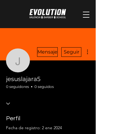
Más acciones
Mensaje
Seguir
jesuslajara5
jesuslajara5
0 seguidores
0 seguidos
Perfil
Fecha de registro: 2 ene 2024