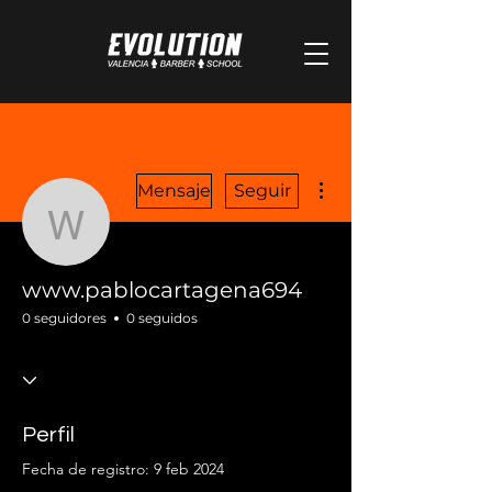
Más acciones
Mensaje
Seguir
www.pablocartagena69
www.pablocartagena694
0 seguidores
0 seguidos
Perfil
Fecha de registro: 9 feb 2024